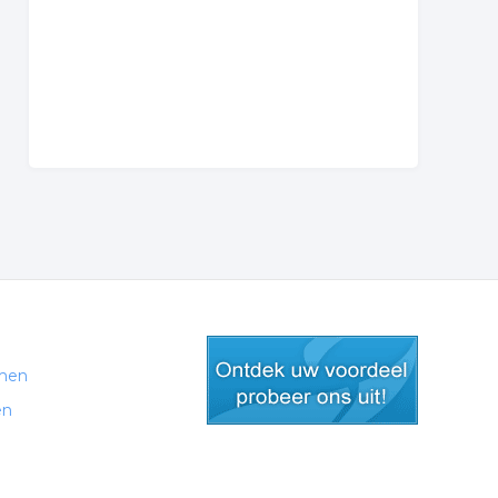
men
en
gratis lid worden