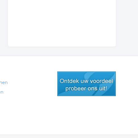
men
en
gratis lid worden