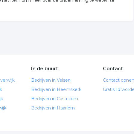
 op het item om meer over de onderneming te weten te
In de buurt
Contact
verwijk
Bedrijven in Velsen
Contact opne
k
Bedrijven in Heemskerk
Gratis lid word
jk
Bedrijven in Castricum
ijk
Bedrijven in Haarlem