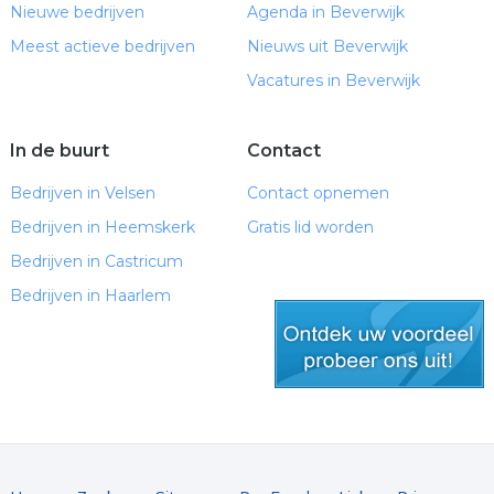
Nieuwe bedrijven
Bloemen
Agenda in Beverwijk
Kinderen ontwikkelen tweede creatief manifest
Meest actieve bedrijven
Nieuws uit Beverwijk
Kinderen ontwikkelen tweede creatief manifest
Vacatures in Beverwijk
AV DEM grossiert in NK-medailles
Aardenburg aangewezen als ontwikkellocatie
LTC DEM stapt over naar LED-verlichting
In de buurt
Contact
Veelbelovende cabaretier Nabil komt naar
Bedrijven in Velsen
Contact opnemen
Beverwijk
Bedrijven in Heemskerk
Gratis lid worden
Nieuws van februari 2019
Bedrijven in Castricum
Getalenteerde muzikantenspelen bij mensen
Bedrijven in Haarlem
thuis
Voorleesvrijwilligers voor De VoorleesBV
Mini-tentoonstelling KDO in Museum
Kennemerland
gratis lid worden
Isa opent Nationaal Voorleesontbijt
Kennemer College havo-vwo start met pijlers
Sporten voor (ex-) hartpatiënten
Ierse songs en dwaze verhalen van drie