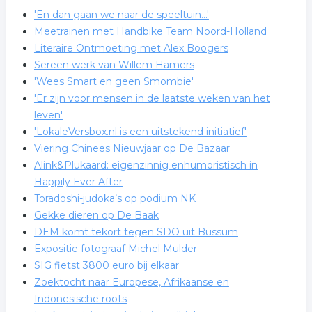
'En dan gaan we naar de speeltuin…'
Meetrainen met Handbike Team Noord-Holland
Literaire Ontmoeting met Alex Boogers
Sereen werk van Willem Hamers
'Wees Smart en geen Smombie'
'Er zijn voor mensen in de laatste weken van het
leven'
'LokaleVersbox.nl is een uitstekend initiatief'
Viering Chinees Nieuwjaar op De Bazaar
Alink&Plukaard: eigenzinnig enhumoristisch in
Happily Ever After
Toradoshi-judoka’s op podium NK
Gekke dieren op De Baak
DEM komt tekort tegen SDO uit Bussum
Expositie fotograaf Michel Mulder
SIG fietst 3800 euro bij elkaar
Zoektocht naar Europese, Afrikaanse en
Indonesische roots