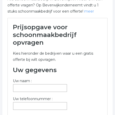
offerte vragen? Op Beverwijkonderneemt vindt u 1
stuks schoonmaakbedrijf voor een offerte!
meer
Meer over schoonmaakbedrijf
Prijsopgave voor
in Beverwijk
schoonmaakbedrijf
Onderstaand vindt u een overzicht van alle
opvragen
schoonmaakbedrijf gerelateerde bedrijven in de
omgeving van Beverwijk voor een vrijblijvende
Kies hieronder de bedrijven waar u een gratis
aanvraag.
offerte bij wilt opvragen.
Meer informatie betreffende schoonmaakbedrijf in
Uw gegevens
Beverwijk kunt u opvragen met onderstaand offerte
formulier. De bedrijven zijn een koppeling tussen
Uw naam :
schoonmaakbedrijf in Beverwijk
Trefwoorden:
Uw telefoonnummer :
schoonmaak
reiniging
schoonmaakster