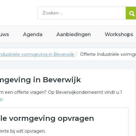
uws
Agenda
Aanbiedingen
Workshops
ndustriele vormgeving in Beverwijk
Offerte Industriele vormg
rmgeving in Beverwijk
r om een offerte vragen? Op Beverwijkonderneemt vindt u 1
er
eving in Beverwijk
iele vormgeving opvragen
riele vormgeving gerelateerde bedrijven in de omgeving van
erte bij wilt opvragen.