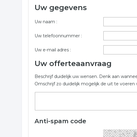
Uw gegevens
Wilt u informatie opvragen voor industriele vormge
zo volledig mogelijk in. De volgende bedrijven zijn
Uw naam :
Trefwoorden:
Uw telefoonnummer :
ontwerper
vormgever
design
indust
Uw e-mail adres :
Uw offerteaanvraag
Beschrijf duidelijk uw wensen. Denk aan wanne
Omschrijf zo duidelijk mogelijk de uit te voer
Anti-spam code