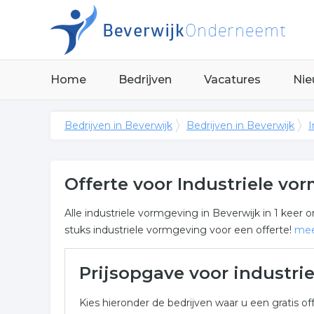
Home
Bedrijven
Vacatures
Nie
Bedrijven in Beverwijk
Bedrijven in Beverwijk
I
Offerte voor Industriele vo
Alle industriele vormgeving in Beverwijk in 1 kee
stuks industriele vormgeving voor een offerte!
me
Meer over industriele vormg
Prijsopgave voor industr
Onderstaand vindt u een overzicht van alle indust
Kies hieronder de bedrijven waar u een gratis off
Beverwijk voor een vrijblijvende aanvraag.