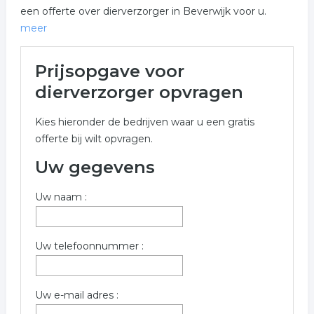
een offerte over dierverzorger in Beverwijk voor u.
meer
Meer over dierverzorger in
Prijsopgave voor
Beverwijk
dierverzorger opvragen
Onderstaand vindt u een overzicht van alle
Kies hieronder de bedrijven waar u een gratis
dierverzorger gerelateerde bedrijven in de omgeving
offerte bij wilt opvragen.
van Beverwijk voor een vrijblijvende aanvraag.
Uw gegevens
Vul onderstaand formulier zo volledig mogelijk in voor
een gratis prijs opgave in de categorie dierverzorger in
Uw naam :
de plaats Beverwijk . De bedrijven zijn gekoppeld aan
dierverzorger in Beverwijk.
Trefwoorden:
Uw telefoonnummer :
dierenwinkel
dierenzaak
dierenverzorging
Uw e-mail adres :
dierenbenodigdheden
dieren