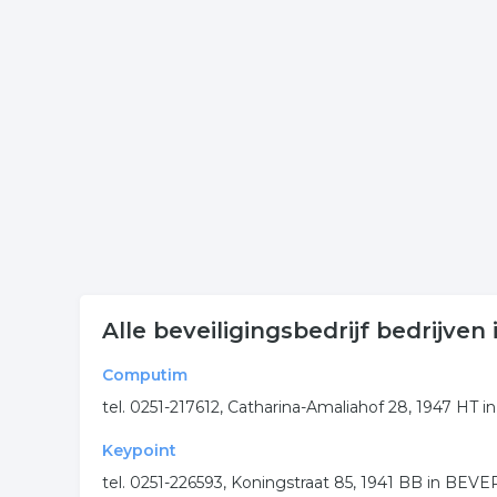
Onderstaande items zijn gerelateerd aan beveiligin
contactgegevens welke gerelateerd is aan beveilig
Meer bedrijven in Beverwijk
Wij vonden meer informatie over beveiliging. De 
rubriek:
beveilingsbedrijf
bewaking
beveiliging
.
Alle beveiligingsbedrijf bedrijven
Computim
tel. 0251-217612, Catharina-Amaliahof 28, 1947 HT i
Keypoint
tel. 0251-226593, Koningstraat 85, 1941 BB in BEV