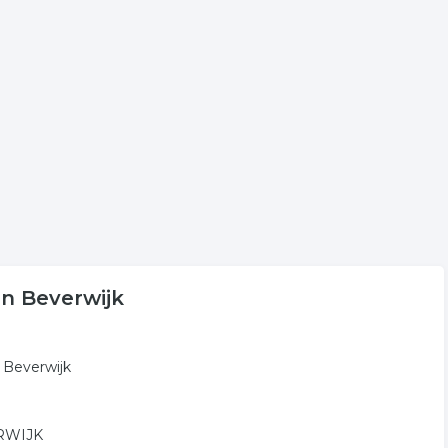
g. Klik een bedrijf aan voor onder andere de
ing in Beverwijk.
volgende trefwoorden vallen ook onder deze bedrijven
inbraakbeveiliging
 in Beverwijk
n Beverwijk
ERWIJK