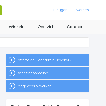
inloggen
lid worden
Winkelen
Overzicht
Contact
offerte bouw bedrijf in Beverwijk
schrijf beoordeling
gegevens bijwerken